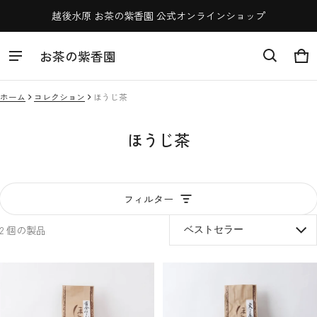
越後水原 お茶の紫香園 公式オンラインショップ
お茶の紫香園
カ
0 
ホーム
コレクション
ほうじ茶
ほうじ茶
フィルター
2 個の製品
ほうじ茶