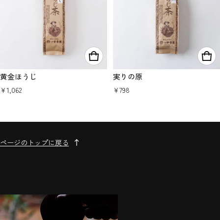
黄金ほうじ
実りの原
通常価格
通常価格
¥1,062
¥798
ページのトップに戻る